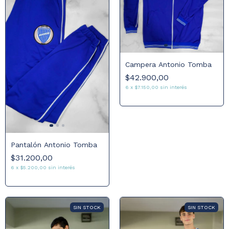
Campera Antonio Tomba
$42.900,00
6
x
$7.150,00
sin interés
Pantalón Antonio Tomba
$31.200,00
6
x
$5.200,00
sin interés
SIN STOCK
SIN STOCK