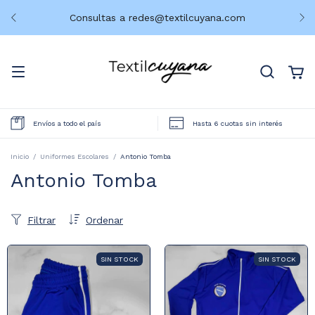
.com
¡Bienvenidos a nuestra tienda online of
Envíos a todo el país
Hasta 6 cuotas sin interés
Inicio
/
Uniformes Escolares
/
Antonio Tomba
Antonio Tomba
Filtrar
Ordenar
SIN STOCK
SIN STOCK