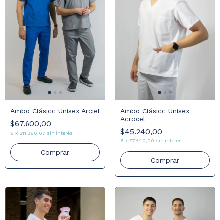
Ambo Clásico Unisex Arciel
Ambo Clásico Unisex
Acrocel
$67.600,00
$45.240,00
6
x
$11.266,67
sin interés
6
x
$7.540,00
sin interés
Comprar
Comprar