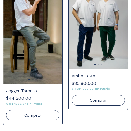
Ambo Tokio
$85.800,00
6
x
$14.300,00
sin interés
Jogger Toronto
$44.200,00
Comprar
6
x
$7.366,67
sin interés
Comprar