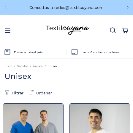
Consultas a
redes@textilcuyana.com
Envíos a todo el país
Hasta 6 cuotas sin interés
Inicio
/
Sanidad
/
Ambos
/
Unisex
Unisex
Filtrar
Ordenar