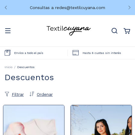
Consultas a
redes@textilcuyana.com
Envíos a todo el país
Hasta 6 cuotas sin interés
Inicio
/
Descuentos
Descuentos
Filtrar
Ordenar