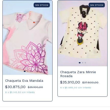
SIN STOCK
SIN STOCK
Chaqueta Zara Minnie
Rosada
Chaqueta Eva Mandala
$35.910,00
$37.800,00
$30.875,00
$35.100,00
6
x
$5.985,00
sin interés
6
x
$5.145,83
sin interés