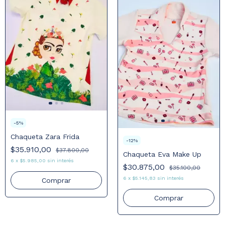
-
5
%
Chaqueta Zara Frida
-
12
%
$35.910,00
$37.800,00
Chaqueta Eva Make Up
6
x
$5.985,00
sin interés
$30.875,00
$35.100,00
6
x
$5.145,83
sin interés
Comprar
Comprar