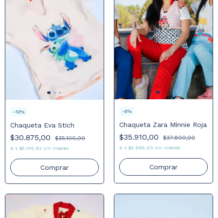
-
5
%
-
12
%
Chaqueta Zara Minnie Roja
Chaqueta Eva Stich
$35.910,00
$30.875,00
$37.800,00
$35.100,00
6
x
$5.985,00
sin interés
6
x
$5.145,83
sin interés
Comprar
Comprar