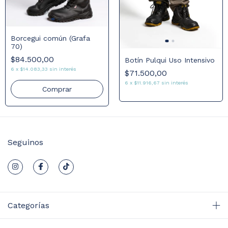
Borcegui común (Grafa
70)
$84.500,00
Botín Pulqui Uso Intensivo
6
x
$14.083,33
sin interés
$71.500,00
6
x
$11.916,67
sin interés
Comprar
Seguinos
Categorías