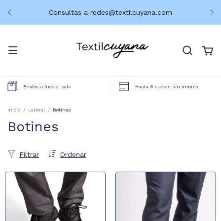
Consultas a
redes@textilcuyana.com
Envíos a todo el país
Hasta 6 cuotas sin interés
Inicio
/
Laboral
/
Botines
Botines
Filtrar
Ordenar