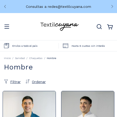
Consultas a
redes@textilcuyana.com
Envíos a todo el país
Hasta 6 cuotas sin interés
Inicio
/
Sanidad
/
Chaquetas
/
Hombre
Hombre
Filtrar
Ordenar