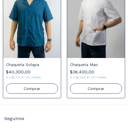
Chaqueta Solapa
Chaqueta Mao
$40.300,00
$36.400,00
6
x
$6.716,67
sin interés
6
x
$6.066,67
sin interés
Comprar
Comprar
Seguinos