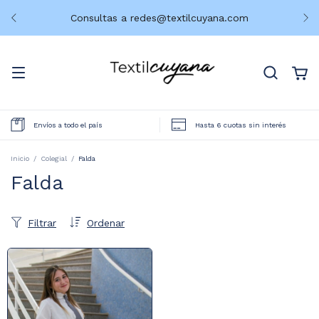
Consultas a
redes@textilcuyana.com
Envíos a todo el país
Hasta 6 cuotas sin interés
Inicio
/
Colegial
/
Falda
Falda
Filtrar
Ordenar